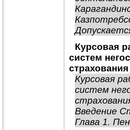
Карагандин
Казпотребс
Допускается
Курсовая р
систем него
страхования
Курсовая р
систем нег
страхования
Введение С
Глава 1. Пе