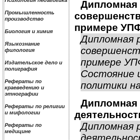
Психология педагогика
Дипломная 
Промышленность
совершенств
производство
примере УПФ
Биология и химия
Дипломная 
Языкознание
совершенст
филология
примере УПФ
Издательское дело и
полиграфия
Состояние 
Рефераты по
политики на
краеведению и
этнографии
Дипломная 
Рефераты по религии
деятельност
и мифологии
Дипломная р
Рефераты по
медицине
деятельнос