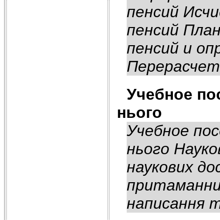
пенсий Исчи
пенсий План
пенсий и оп
Перерасчеты
Учебное пос
нього
Учебное пос
нього Науко
наукових до
притаманний
написання т