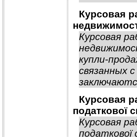
Курсовая р
недвижимос
Курсовая р
недвижимос
купли-прода
связанных 
заключаются
Курсовая р
податкової с
Курсовая р
податкової