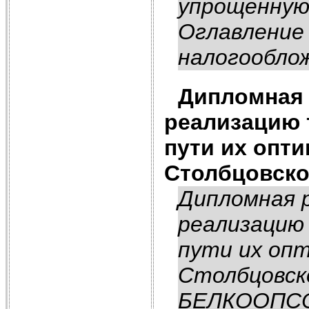
упрощенную
Оглавление
налогооблож
Дипломная 
реализацию 
пути их опт
Столбцовско
Дипломная р
реализацию 
пути их оп
Столбцовск
БЕЛКООПС