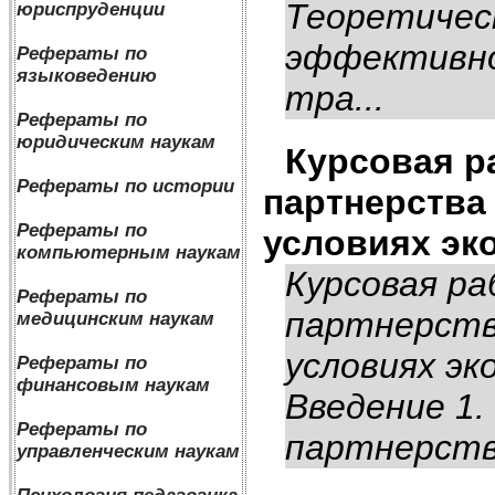
Теоретичес
юриспруденции
эффективно
Рефераты по
языковедению
тра...
Рефераты по
юридическим наукам
Курсовая р
Рефераты по истории
партнерства
Рефераты по
условиях эк
компьютерным наукам
Курсовая р
Рефераты по
партнерств
медицинским наукам
условиях эк
Рефераты по
финансовым наукам
Введение 1.
Рефераты по
партнерства
управленческим наукам