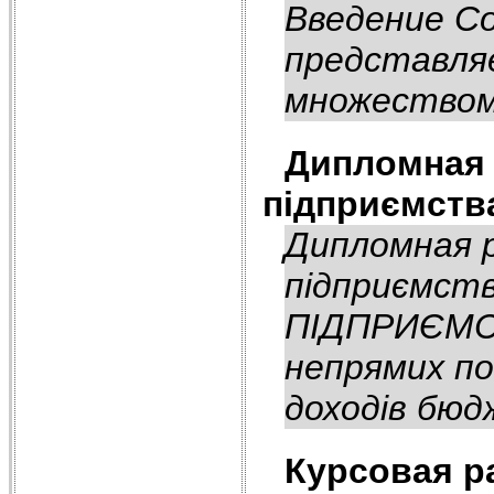
Введение С
представля
множеством
Дипломная 
підприємств
Дипломная р
підприємст
ПІДПРИЄМСТ
непрямих по
доходів бюд
Курсовая р