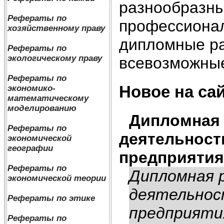
разнообразны
Рефераты по
профессионал
хозяйственному праву
дипломные ра
Рефераты по
экологическому праву
всевозможные
Рефераты по
Новое на сай
экономико-
математическому
моделированию
Дипломная 
Рефераты по
деятельност
экономической
географии
предприятия
Рефераты по
Дипломная 
экономической теории
деятельнос
Рефераты по этике
предприяти
Рефераты по