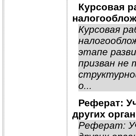
Курсовая р
налогообло
Курсовая р
налогообло
этапе разв
призван не
структурно
о...
Реферат: У
других орга
Реферат: У