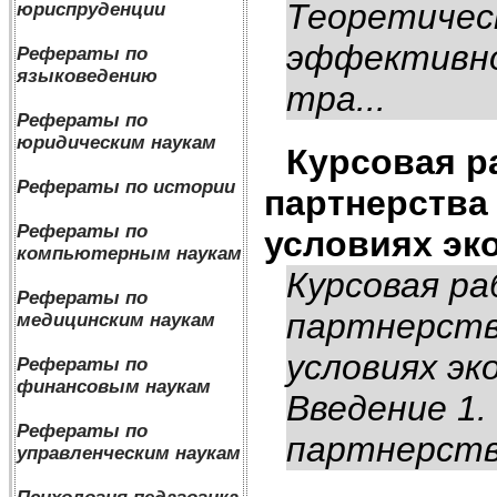
Теоретичес
юриспруденции
эффективно
Рефераты по
языковедению
тра...
Рефераты по
юридическим наукам
Курсовая р
Рефераты по истории
партнерства
Рефераты по
условиях эк
компьютерным наукам
Курсовая р
Рефераты по
партнерств
медицинским наукам
условиях эк
Рефераты по
финансовым наукам
Введение 1.
Рефераты по
партнерства
управленческим наукам