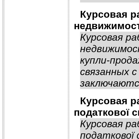
Курсовая р
недвижимос
Курсовая р
недвижимос
купли-прода
связанных 
заключаются
Курсовая р
податкової с
Курсовая р
податкової