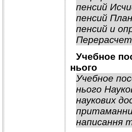
пенсий Исчи
пенсий План
пенсий и оп
Перерасчеты
Учебное пос
нього
Учебное пос
нього Науко
наукових до
притаманний
написання т