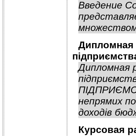
Введение С
представля
множеством
Дипломная 
підприємств
Дипломная р
підприємст
ПІДПРИЄМСТ
непрямих по
доходів бюд
Курсовая р