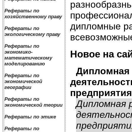
разнообразны
Рефераты по
профессионал
хозяйственному праву
дипломные ра
Рефераты по
экологическому праву
всевозможные
Рефераты по
Новое на сай
экономико-
математическому
моделированию
Дипломная 
Рефераты по
деятельност
экономической
географии
предприятия
Рефераты по
Дипломная 
экономической теории
деятельнос
Рефераты по этике
предприяти
Рефераты по