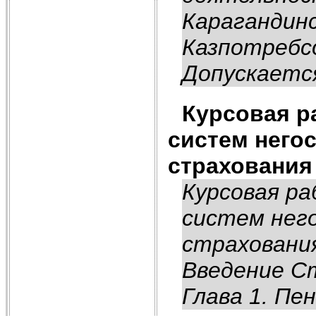
Карагандин
Казпотребс
Допускается
Курсовая р
систем него
страхования
Курсовая р
систем нег
страхования
Введение С
Глава 1. Пе