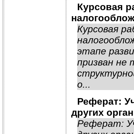
Курсовая р
налогообло
Курсовая р
налогообло
этапе разв
призван не
структурно
о...
Реферат: У
других орга
Реферат: У