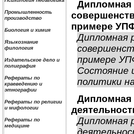
Психология педагогика
Дипломная 
Промышленность
совершенств
производство
примере УПФ
Биология и химия
Дипломная 
Языкознание
совершенст
филология
примере УПФ
Издательское дело и
полиграфия
Состояние 
Рефераты по
политики на
краеведению и
этнографии
Дипломная 
Рефераты по религии
деятельност
и мифологии
Дипломная р
Рефераты по
медицине
деятельнос