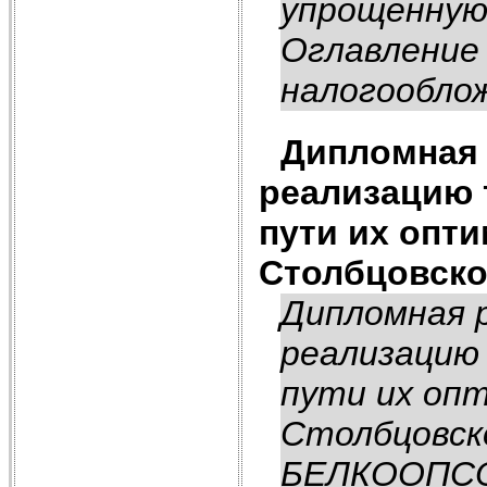
упрощенную
Оглавление
налогооблож
Дипломная 
реализацию 
пути их опт
Столбцовско
Дипломная р
реализацию 
пути их оп
Столбцовск
БЕЛКООПС